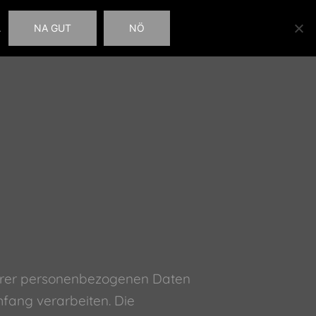
NA GUT
NÖ
.
DER
VIDEOS
KONTAKT
BUCH DER GÄSTE
 Ihrer personenbezogenen Daten
fang verarbeiten. Die