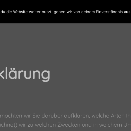
du die Website weiter nutzt, gehen wir von deinem Einverständnis aus
START
MUSIK
BIL
klärung
 möchten wir Sie darüber aufklären, welche Arten
eichnet) wir zu welchen Zwecken und in welchem Um