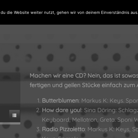
du die Website weiter nutzt, gehen wir von deinem Einverständnis aus
START
MUSIK
BIL
Machen wir eine CD? Nein, das ist sowas
fertigen und geilen Stücke einfach zum 
Butterblumen
: Markus K: Keys. Spon
How dare you!
: Sina Döring: Schlag
Keyboard, Mellotron, Greta. Sponi W.
Radio Pizzoletto
: Markus K: Keys, 