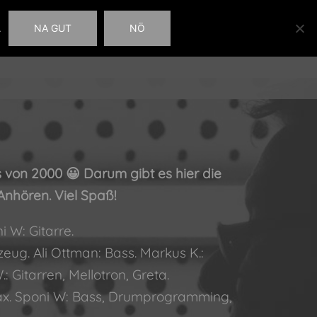
NA GUT
NÖ
.
DER
VIDEOS
KONTAKT
BUCH DER GÄSTE
 von 2000 😀 Darum gibt es hier die
Anhören. Viel Spaß!
i W: Gitarre.
zeug. Ali Ottman: Bass. Markus K.:
: Gitarren, Mellotron, Greta.
Sax. Sponi W: Bass, Drumprogramming,