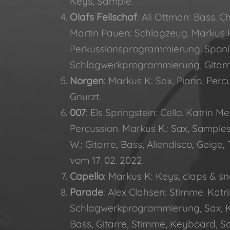
Keys, Sample.
Olafs Fellschaf
: Ali Ottman: Bass. 
Martin Pauen: Schlagzeug. Markus K
Perkussionsprogrammierung. Sponi 
Schlagwerkprogrammierung, Gitarr
Norgen
: Markus K: Sax, Piano, Perc
Gnurzt.
007
: Els Springstein: Cello. Katrin 
Percussion. Markus K.: Sax, Sample
W.: Gitarre, Bass, Aliendisco, Geig
vom 17. 02. 2022.
Capello
: Markus K: Keys, claps & sn
Parade
: Alex Clahsen: Stimme. Katr
Schlagwerkprogrammierung, Sax, Ke
Bass, Gitarre, Stimme, Keyboard, 